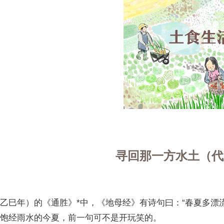
寻回那一方水土（代
乙巳年）的《通胜》*中，《地母经》有诗句曰：“春夏多漂
饱经雨水的今夏，前一句可不是开玩笑的。