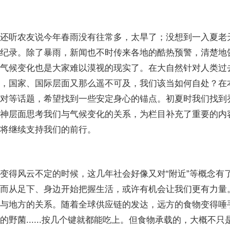
还听农友说今年春雨没有往常多，太旱了；没想到一入夏老
纪录。除了暴雨，新闻也不时传来各地的酷热预警，清楚地
气候变化也是大家难以漠视的现实了。在大自然针对人类过
，国家、国际层面又那么遥不可及，我们该当如何自处？在本
对等话题，希望找到一些安定身心的锚点。初夏时我们找到乔安娜
神层面思考我们与气候变化的关系，为栏目补充了重要的内容。
将继续支持我们的前行。
变得风云不定的时候，这几年社会好像又对“附近”等概念有
而从足下、身边开始把握生活，或许有机会让我们更有力量。
与地方的关系。随着全球供应链的发达，远方的食物变得唾
的野菌......按几个键就都能吃上。但食物承载的，大概