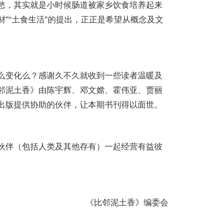
愁，其实就是小时候肠道被家乡饮食培养起来
材”“土食生活”的提出，正正是希望从概念及文
么变化么？感谢久不久就收到一些读者温暖及
邻泥土香》由陈宇辉、邓文嫦、霍伟亚、贾丽
出版提供协助的伙伴，让本期书刊得以面世。
伙伴（包括人类及其他存有）一起经营有益彼
《比邻泥土香》编委会