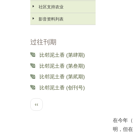
社区支持农业
影音资料列表
过往刊期
比邻泥土香 (第肆期)
比邻泥土香 (第叁期)
比邻泥土香 (第貮期)
比邻泥土香 (创刊号)
分
前
‹‹
页
一
在今年（
页
明，但在