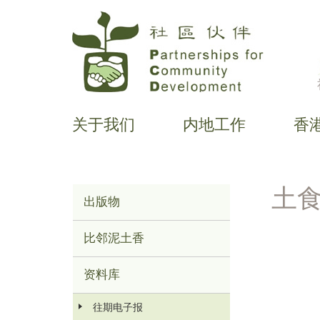
跳
转
到
主
要
关于我们
内地工作
香
内
主
容
导
航
土食
出版物
Main
menu
比邻泥土香
资料库
往期电子报