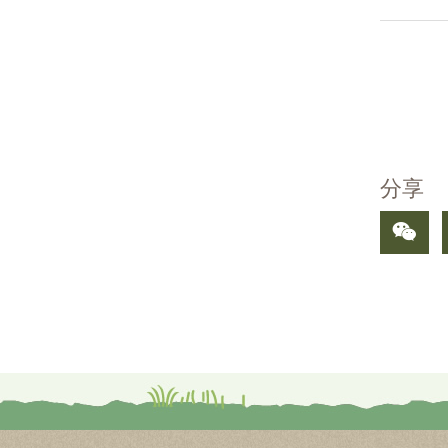
分
页
分享