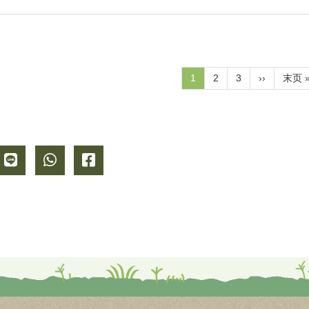
当
1
Page
2
Page
3
下
››
末
末页 
前
一
页
页
页