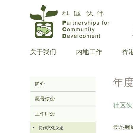
跳
转
到
主
要
关于我们
内地工作
香
内
主
容
导
航
年
简介
Main
Menu
愿景使命
社区伙
工作理念
最近接触
协作文化反思