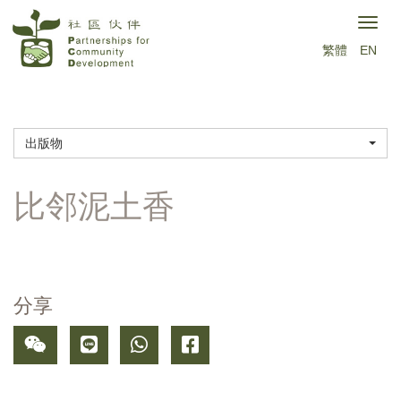
跳
Togg
转
繁體
EN
navig
到
主
要
出版物
内
容
分享