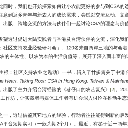
此同时，我们也开始探索如何让小农能更好的参与到CSA的
注意到返乡青年与新农人的成长需求，尝试以交流互动、文
、出版、跨地交流的方法与伙伴们一起讨论CSA的理念与价
希望透过促进大陆实践者与香港及台湾伙伴的交流，深化我们对C
社区支持农业经验研习会」。120名来自两岸三地的与会者，
－农的主体性、以农为本的生活价值等，展开了深入而丰富的
地生根：社区支持农业之甦动》一书，辑入了廿多篇关于中港台三
he Heart, Taking Root: CSA in Hong Kong, Taiwan & Mainlan
，出版了主力介绍台湾经验的《巷仔口的农艺复兴》
[2]
。2
’工作坊，让实践者与媒体工作者有机会深入讨论在推动生态
之一，透过借鉴其它地方的经验，行动者往往能得到新的启
SA平台短期实习（一般为期2个月）。最近，有鉴于近一两年