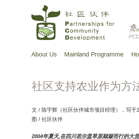
Skip
to
main
PCD 
content
About Us
Mainland Programme
Ho
主
导
航
社区支持农业作为方
文 / 陈宇辉（社区伙伴城市项目经理），写于20
图 / 社区伙伴
2004年夏天,在四川若尔盖草原颠簸而行的