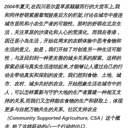
2004年夏天,在四川若尔盖草原颠簸而行的大货车上,我
和同伴舒萌紧握着驾驶座后方的栏架,讨论在城市中接连
城市居民和小农生产者的可能性。那时的舒萌在北京生
活，关注草原的沙漠化和人心的荒漠化。而我在香港，
因迁居小岛生活，开始在周末的农耕体验中思考食物和
生活的意义。如是，我们开始了对创造另一种生活可能
性，与及回归到一种更友善的城乡关系的探索。这样的
探索必须与真实生活连结起来,才能够让人通过自己的行
动去带动真实和深刻的改变。我们想到食物、土地、城
市、农村、城乡共好的农业。开始想象生活在城市中的
人，可以怎样重新与守护大地的生产者重建一种相互支
持的关系,而我们又怎样能在食物的生产和获取上，体现
更多与自然万物共生的关系。社区支持农业
（Community Supported Agriculture, CSA）这个概
念, 给了这样跃动的心一个行动的出口。