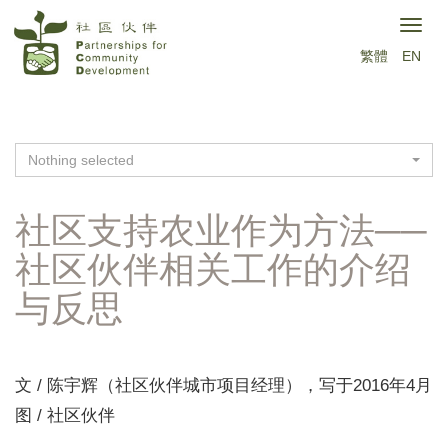
跳
Togg
转
繁體
EN
navig
到
主
要
Nothing selected
内
容
社区支持农业作为方法──
社区伙伴相关工作的介绍
与反思
文 / 陈宇辉（社区伙伴城市项目经理），写于2016年4月
图 / 社区伙伴