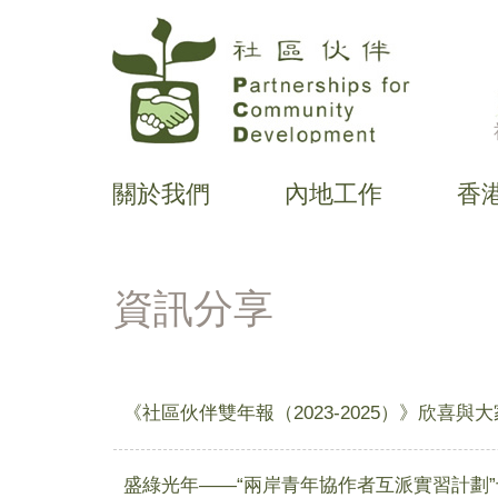
移
至
主
內
容
關於我們
內地工作
香
主
导
航
資訊分享
《社區伙伴雙年報（2023-2025）》欣喜與
盛綠光年——“兩岸青年協作者互派實習計劃