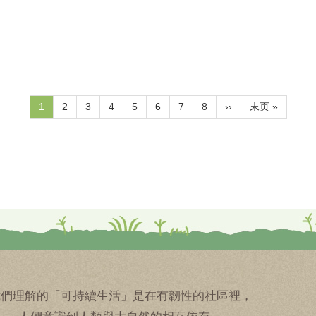
目
1
頁
2
頁
3
頁
4
頁
5
頁
6
頁
7
頁
8
下
››
Last
末页 »
前
面
面
面
面
面
面
面
一
page
頁
頁
面
我們理解的「可持續生活」是在有韌性的社區裡，