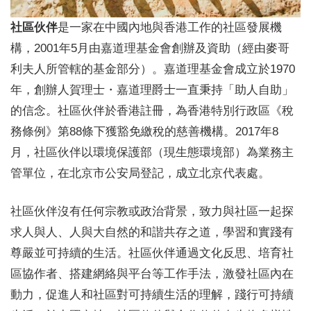
社區伙伴
是一家在中國內地與香港工作的社區發展機
構，2001年5月由嘉道理基金會創辦及資助（經由麥哥
利夫人所管轄的基金部分）。嘉道理基金會成立於1970
年，創辦人賀理士・嘉道理爵士一直秉持「助人自助」
的信念。社區伙伴於香港註冊，為香港特別行政區《稅
務條例》第88條下獲豁免繳稅的慈善機構。2017年8
月，社區伙伴以環境保護部（現生態環境部）為業務主
管單位，在北京市公安局登記，成立北京代表處。
社區伙伴沒有任何宗教或政治背景，致力與社區一起探
求人與人、人與大自然的和諧共存之道，學習和實踐有
尊嚴並可持續的生活。社區伙伴通過文化反思、培育社
區協作者、搭建網絡與平台等工作手法，激發社區內在
動力，促進人和社區對可持續生活的理解，踐行可持續