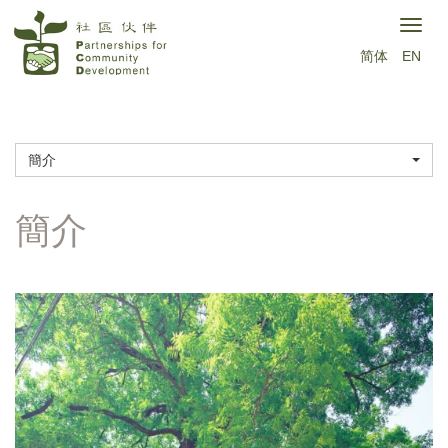
移
Togg
至
简体
EN
navig
主
內
容
簡介
簡介