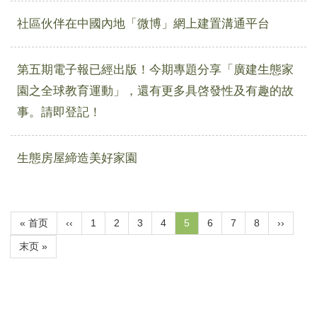
社區伙伴在中國內地「微博」網上建置溝通平台
第五期電子報已經出版！今期專題分享「廣建生態家
園之全球教育運動」，還有更多具啓發性及有趣的故
事。請即登記！
生態房屋締造美好家園
Pagination
First
« 首页
Previous
‹‹
頁
1
頁
2
頁
3
頁
4
目
5
頁
6
頁
7
頁
8
下
››
page
page
面
面
面
面
前
面
面
面
一
Last
末页 »
頁
頁
page
面