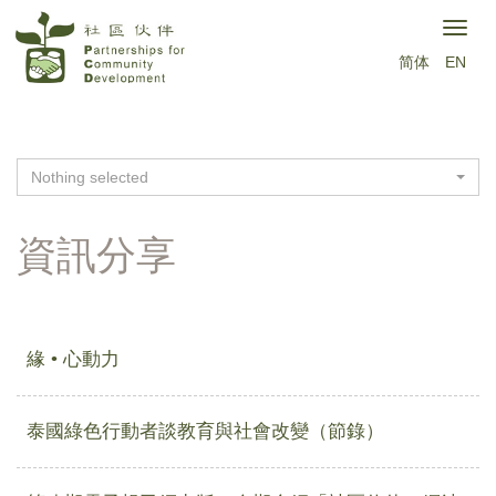
移
Togg
至
简体
EN
navig
主
內
容
Nothing selected
資訊分享
緣 • 心動力
泰國綠色行動者談教育與社會改變（節錄）