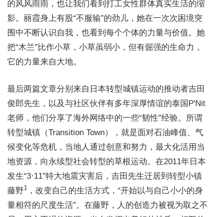
的风风雨雨，也让我们看到打工女性群体真实生活的缩
影。丽霞身上有股“不服输”的劲儿，她在一次次困境突
围中不断认识自我，也看到每个个体的力量与价值。她
把“木兰”比作小草，小草虽弱小，但有倔强的生命力，
它的力量来自大地。
最后两篇文章分别来自日本转型城镇运动的推动者吉田
俊郎先生，以及与社区伙伴有多年深厚情谊的泰国P'Nit
老师，他们分享了海外网络中的一些“韧性”经验。所谓
转型城镇（Transition Town），就是面对石油峰值、气
候变化等危机，当地人通过创意和努力，最大化活用当
地资源，向永续型社会转型的草根运动。在2011年日本
发生“3·11”特大地震灾害后，吉田先生迁居到转型小镇
1
藤野
，改变自己的生活方式，“开始以与自己小小的身
量相符的尺度生活”。在藤野，人的创造力被视为取之不