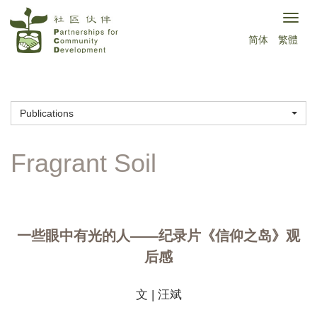
Skip
Togg
to
简体
繁體
navig
main
content
Publications
一些眼中有光的人——纪录片《信仰之岛》观
后感
文 | 汪斌