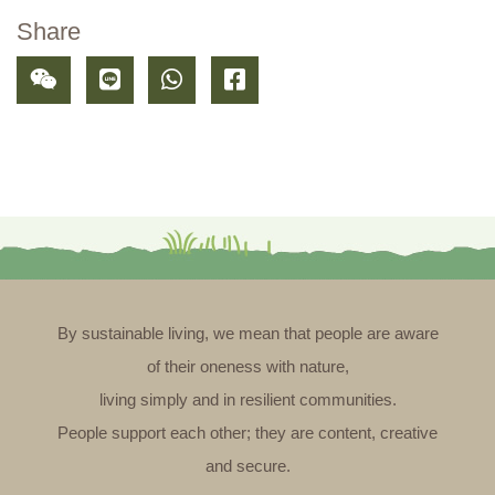
Share
By sustainable living, we mean that people are aware
of their oneness with nature,
living simply and in resilient communities.
People support each other; they are content, creative
and secure.