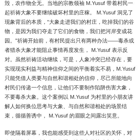
毁，农作物全无。当地的宗教领袖 M.Yusuf 带着村民一
起祈祷大象不要继续破坏村里的庄稼。 M.Yusuf 洞见了
现象背后的本质，“大象走进我们的村庄，吃掉我们的谷
物，是因为我们夺走了它们的食物，我们把河岸变成花
园。”祈祷开始前，有村民提出只有两种办法——毒杀或
者猎杀大象才能阻止事情再度发生， M.Yusuf 表示反
对。虽然祈祷活动继续，可是，人象冲突已经存在，要
实现现实利益与精神信仰之间的平衡着实不易，M.Yusuf
只能凭借人类要与自然和谐相处的信仰，尽己所能地向
村民们传递一个信息，让他们不要制作陷阱伤害大象，
不要毒杀大象。这个案例以 M.Yusuf 为村里的小朋友讲
解人如何换位思考与大象、与自然和谐相处的场景结
束，循循善诱中， M.Yusuf 的眉眼之间露出笑意。
即使隔着屏幕，我也能感受到这些人对社区的关怀，对