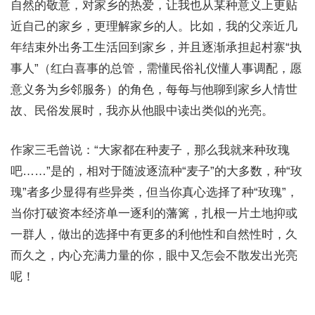
自然的敬意，对家乡的热爱，让我也从某种意义上更贴
近自己的家乡，更理解家乡的人。比如，我的父亲近几
年结束外出务工生活回到家乡，并且逐渐承担起村寨“执
事人”（红白喜事的总管，需懂民俗礼仪懂人事调配，愿
意义务为乡邻服务）的角色，每每与他聊到家乡人情世
故、民俗发展时，我亦从他眼中读出类似的光亮。
作家三毛曾说：“大家都在种麦子，那么我就来种玫瑰
吧……”是的，相对于随波逐流种“麦子”的大多数，种“玫
瑰”者多少显得有些异类，但当你真心选择了种“玫瑰”，
当你打破资本经济单一逐利的藩篱，扎根一片土地抑或
一群人，做出的选择中有更多的利他性和自然性时，久
而久之，内心充满力量的你，眼中又怎会不散发出光亮
呢！