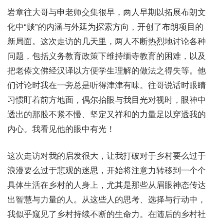
岩章往大哥与申老师交集很早，两人早期以拓展布朗文
化中“赕”的内涵与外延为探索方向，开创了布朗项目的
新局面。这次走访的几天里，两人不断热烈地讨论各种
问题，包括义务教育政策下维持缅寺教育的困难，以及
把老傣文佛经汉译以方便学生理解的做法之得失等。他
们讨论时我在一旁总是听得津津有味。往哥说话时眼睛
习惯盯着前方地面，偶尔抬眼与我目光对视时，眼神中
透出的那股不紧不慢、坚定又祥和的力量足以穿透我的
内心。我看见他的眼中有光！
这次走访对我的启发很大，让我打破对于乡村要么过于
浪漫要么过于悲观的迷思，开始将注意力转移到一个个
具体生活在乡村的人身上，尤其是那些从眉眼神态传达
出智慧与力量的人。从这些人的思考、选择与行动中，
我似乎窥见了乡村持续不断的生命力。在随后的乡村社