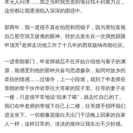
本无人问津……加之当时我负责的项目找不到着力点，
这些都让我逐渐陷入深深的困惑中。
那两年，我一度很不喜欢拍照和照镜子，因为害怕直视
自己那空洞又疲倦的眼神。转折点发生在一次偶然跟随
1
申顶芳
老师走访他工作了十几年的西双版纳布朗社区。
一进章朗寨门，申老师就忍不住开始介绍他与寨子的渊
源，能感受到他的那种兴奋与思虑掺杂，如同对故乡的
牵挂的情感……过缅寺，上一小段坡，就到了申老师在
章朗的骨干伙伴岩章往大哥家的院子里。往哥的妻子在
一楼，只是很平常地说“回来了噶”，就去忙自己的了。
我们在申老师的带领下自己上二楼，往哥摆手招呼我们
进去坐下。一切都像迎接白天出门干活晚上回家的自家
人一样，这样日常的、淡淡的接待让我生出不少好感。