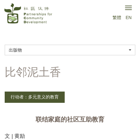
跳
Togg
转
繁體
EN
navig
到
主
要
出版物
内
容
行动者：多元意义的教育
联结家庭的社区互助教育
文 | 黄励