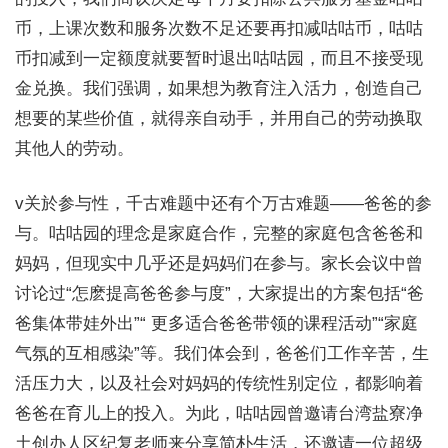
币，上课次数和服务次数不足还要再扣减咕咕币，咕咕
币扣减到一定额度就要暂时退出咕咕园，而且不接受现
金兑换。我们强调，如果想为教育注入活力，创造自己
想要的某些价值，就得亲自动手，并用自己的劳动换取
其他人的劳动。
v关於参与性，千古难题中还有个万古难题——爸爸的参
与。咕咕园的理念是家庭合作，完整的家庭包含爸爸和
妈妈，但现实中几乎还是妈妈们在参与。家长会议中曾
讨论过“怎麽提高爸爸参与度”，大家提出的方案包括“爸
爸集体带娃外出”“ 更多适合爸爸带领的课程活动”“家庭
气氛的互相感染”等。我们体会到，爸爸们工作辛苦，生
活压力大，以及社会对妈妈的传统性别定位，都影响着
爸爸在育儿上的投入。为此，咕咕园曾邀请台湾盐寮净
土创办人区纪复老师来分享简朴生活，还邀请一位超级