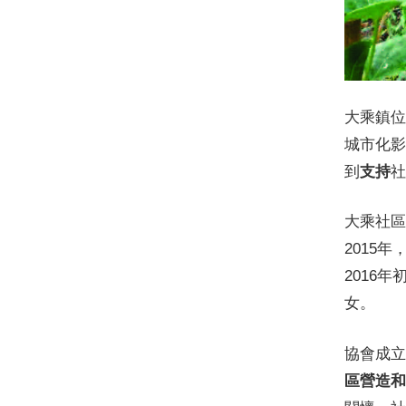
大乘鎮位
城市化影
到
支持
社
大乘社區
2015
2016
女。
協會成立
區營造和