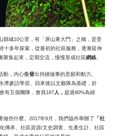
山縣城10公里，有「屏山東大門」之稱，是受
經十多年探索，從最初的社區服務，逐漸延伸
漸聚集起來，定期交流，慢慢形成社區
網絡
。
活動，內心
生發
出持續做事的意願和動力。
永濟參訪學習。回來後以文藝隊為基礎，於
會有五個團隊，會員187
人，
超過80%為婦
做些什麼。2017年9月，我們協作舉辦了
「社
化傳承、社區資源/文史調查、生產生計、社區