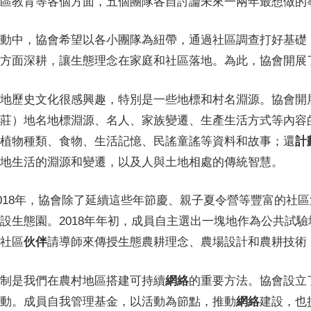
區教育等各個方面，五個團隊各自討論未來一兩年最想做的
動中，協會希望以各小團隊為紐帶，通過社區調查打好基礎
方面深耕，讓生態理念在家庭和社區落地。為此，協會開展
地歷史文化很感興趣，特別是一些地標和村名淵源。協會開
莊）地名地標淵源、名人、家族變遷、生產生活方式等內容
植物種類、食物、生活記憶、民謠童謠等資料和故事；還
計
地生活的淵源和變遷，以及人與土地相處的傳統智慧。
至2018年，協會除了延續這些年節慶、親子夏令營等豐富的
設生態園。2018年年初，成員自主選出一塊地作為公共試
社區
伙伴
請導師來傳授生態農耕理念、農場設計和農耕技術
制是我們在農村地區搭建可持續
網絡
的重要方法。協會設立
動。成員自我管理基金，以活動為節點，推動
網絡
建設，也