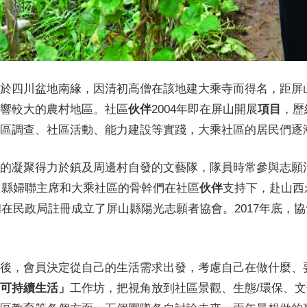
於四川盆地南緣，因清初高僧在該地建大乘寺而得名，距屏
響較大的農村地區。社區
伙伴
2004年即在屏山開展
項目
，歷
區調查、社區活動、能力建設等實踐，大乘社區的居民們逐
的凝聚得力於鎮及周邊村自發的文藝隊，隊員時常參與志願
年，縣婦聯主席和大乘社區的骨幹們在社區
伙伴
支持下，赴山西
年初在民政局註冊成立了屏山縣陽光志願者協會。2017年底，協
後，會員決定從自己的生活需求出發，考慮自己在做什麼、要
可持續生活」
工作坊，把視角放到社區景觀、生態/環保、文