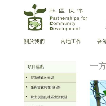
移
至
主
內
容
關於我們
內地工作
香
主
导
航
一
項目焦點
Main
menu
促進轉化的學習
生態文化與在地行動
鄉土價值的社區生活實踐