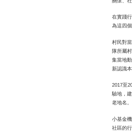
關懷、社
在實踐行
為這四個
村民對當
隊所屬村
集當地動
新認識本
2017
驗地，建
老地名。
小基金機
社區的行