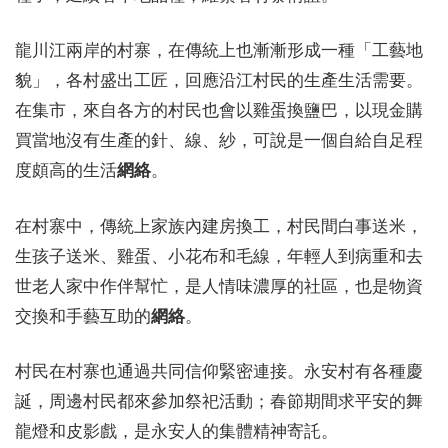
龍川江兩岸的村寨，在傳統上也漸漸形成一種「工藝地
貌」，各村盛出工匠，回應沿江村民的生產生活需要。
在集市，來自各方的村民也會以雞蛋換鹽巴，以現金購
買當地沒有生產的針、線、紗，可說是一個自給自足程
度頗高的生活
網絡
。
在村寨中，傳統上家族內建房換工，村民間白事送米，
生孩子送米、雞蛋、小花布和毛線，年輕人到病重和去
世老人家中作伴幫忙，是人情味濃厚的社區，也是物資
交換和手藝互助的
網絡
。
村民在村寨也通過共同信仰緊密連接。永安村有各種慶
誕，周邊村民都來參加祭祀活動；春節期間求平安的舞
龍燈和皮影戲，是永安人的集體精神寄託。