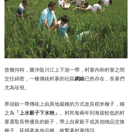
曾幾何時，騰沖龍川江上下游一帶，村寨內和村寨之間
交往綿密，一種傳統村寨的社區
網絡
已然存在，長輩們
尤為珍視。
界頭鎮一帶傳統上由異地栽種的方式改良稻米種子，稱
之為
「上水穀子下水秧」
。村民每兩年到海拔較低的村
寨選取長勢優良的穀子，帶上自家穀子或其他物品交換
種子，延續著本地品種，維繫著村寨情誼。