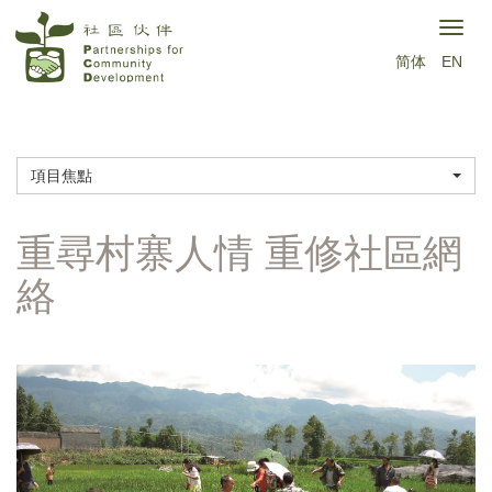
移
Togg
至
简体
EN
navig
主
內
容
項目焦點
重尋村寨人情 重修社區網
絡