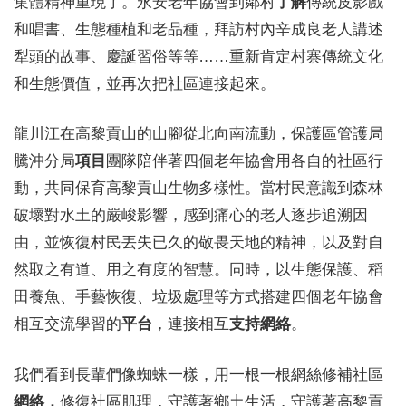
集體精神重現了。永安老年協會到鄰村
了解
傳統皮影戲
和唱書、生態種植和老品種，拜訪村內辛成良老人講述
犁頭的故事、慶誕習俗等等……重新肯定村寨傳統文化
和生態價值，並再次把社區連接起來。
龍川江在高黎貢山的山腳從北向南流動，保護區管護局
騰沖分局
項目
團隊陪伴著四個老年協會用各自的社區行
動，共同保育高黎貢山生物多樣性。當村民意識到森林
破壞對水土的嚴峻影響，感到痛心的老人逐步追溯因
由，並恢復村民丟失已久的敬畏天地的精神，以及對自
然取之有道、用之有度的智慧。同時，以生態保護、稻
田養魚、手藝恢復、垃圾處理等方式搭建四個老年協會
相互交流學習的
平台
，連接相互
支持網絡
。
我們看到長輩們像蜘蛛一樣，用一根一根網絲修補社區
網絡，
修復社區肌理，守護著鄉土生活，守護著高黎貢