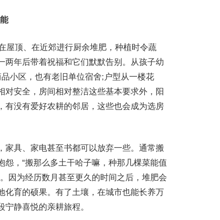
能
、在屋顶、在近郊进行厨余堆肥，种植时令蔬
一两年后带着祝福和它们默默告别。从孩子幼
品小区，也有老旧单位宿舍;户型从一楼花
相对安全，房间相对整洁这些基本要求外，阳
，有没有爱好农耕的邻居，这些也会成为选房
，家具、家电甚至书都可以放弃一些。通常搬
抱怨，“搬那么多土干哈子嘛，种那几棵菜能值
气。因为经历数月甚至更久的时间之后，堆肥会
地化育的硕果。有了土壤，在城市也能长养万
段宁静喜悦的亲耕旅程。