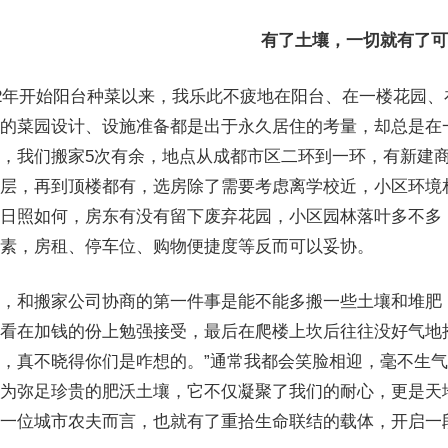
有了土壤，一切就有了可
12年开始阳台种菜以来，我乐此不疲地在阳台、在一楼花园
的菜园设计、设施准备都是出于永久居住的考量，却总是在
，我们搬家5次有余，地点从成都市区二环到一环，有新建商
层，再到顶楼都有，选房除了需要考虑离学校近，小区环境
日照如何，房东有没有留下废弃花园，小区园林落叶多不多
素，房租、停车位、购物便捷度等反而可以妥协。
，和搬家公司协商的第一件事是能不能多搬一些土壤和堆肥
看在加钱的份上勉强接受，最后在爬楼上坎后往往没好气地
，真不晓得你们是咋想的。”通常我都会笑脸相迎，毫不生
为弥足珍贵的肥沃土壤，它不仅凝聚了我们的耐心，更是天
一位城市农夫而言，也就有了重拾生命联结的载体，开启一