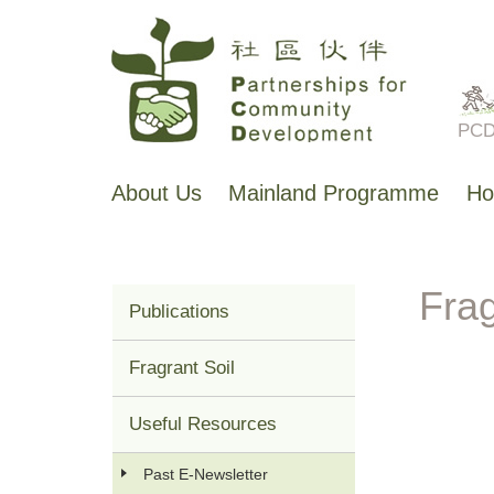
Skip
to
main
PCD 
content
About Us
Mainland Programme
Ho
主
导
航
Publications
Main
menu
Fragrant Soil
Useful Resources
Past E-Newsletter