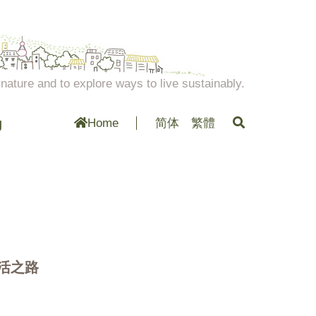
ature and to explore ways to live sustainably.
g
Home
简体
繁體
活之路