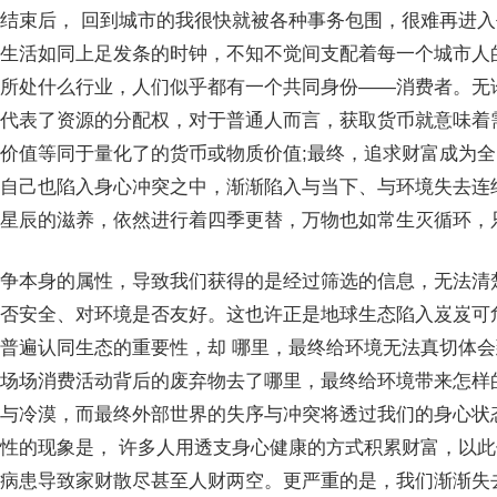
结束后， 回到城市的我很快就被各种事务包围，很难再进
生活如同上足发条的时钟，不知不觉间支配着每一个城市人
所处什么行业，人们似乎都有一个共同身份——消费者。无
代表了资源的分配权，对于普通人而言，获取货币就意味着
价值等同于量化了的货币或物质价值;最终，追求财富成为
自己也陷入身心冲突之中，渐渐陷入与当下、与环境失去连结
星辰的滋养，依然进行着四季更替，万物也如常生灭循环，
争本身的属性，导致我们获得的是经过筛选的信息，无法清
否安全、对环境是否友好。这也许正是地球生态陷入岌岌可
普遍认同生态的重要性，却 哪里，最终给环境无法真切体
场场消费活动背后的废弃物去了哪里，最终给环境带来怎样
与冷漠，而最终外部世界的失序与冲突将透过我们的身心状
性的现象是， 许多人用透支身心健康的方式积累财富，以
病患导致家财散尽甚至人财两空。更严重的是，我们渐渐失