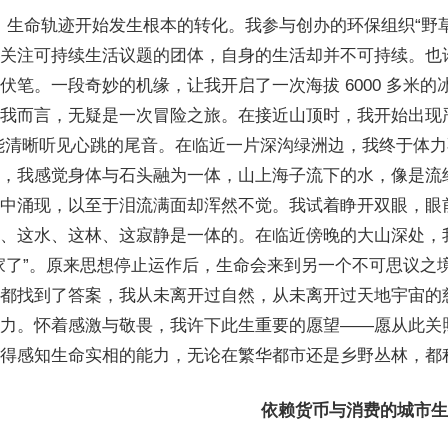
 年，生命轨迹开始发生根本的转化。我参与创办的环保组织“
关注可持续生活议题的团体，自身的生活却并不可持续。也
伏笔。一段奇妙的机缘，让我开启了一次海拔 6000 多米的
我而言，无疑是一次冒险之旅。在接近山顶时，我开始出现
能清晰听见心跳的尾音。在临近一片深沟绿洲边，我终于体
，我感觉身体与石头融为一体，山上海子流下的水，像是流
中涌现，以至于泪流满面却浑然不觉。我试着睁开双眼，眼
、这水、这林、这寂静是一体的。在临近傍晚的大山深处，
家了”。原来思想停止运作后，生命会来到另一个不可思议之
都找到了答案，我从未离开过自然，从未离开过天地宇宙的
力。怀着感激与敬畏，我许下此生重要的愿望——愿从此关
得感知生命实相的能力，无论在繁华都市还是乡野丛林，都
依赖货币与消费的城市生