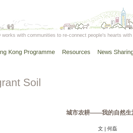
works with communities to re-connect people's hearts with n
ng Kong Programme
Resources
News Sharin
城市农耕——我的自然生
文 | 何磊