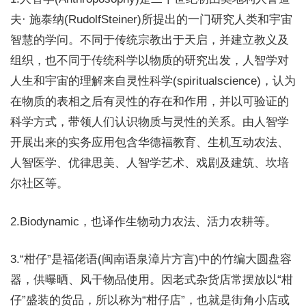
夫· 施泰纳(RudolfSteiner)所提出的一门研究人类和宇宙
智慧的学问。不同于传统宗教出于天启，并建立教义及
组织，也不同于传统科学以物质的研究出发，人智学对
人生和宇宙的理解来自灵性科学(spiritualscience)，认为
在物质的表相之后有灵性的存在和作用，并以可验证的
科学方式，带领人们认识物质与灵性的关系。由人智学
开展出来的实务应用包含华德福教育、生机互动农法、
人智医学、优律思美、人智学艺术、戏剧及建筑、坎培
尔社区等。
2.Biodynamic，也译作生物动力农法、活力农耕等。
3.“柑仔”是福佬语(闽南语泉漳片方言)中的竹编大圆盘容
器，供曝晒、风干物品使用。因老式杂货店常摆放以“柑
仔”盛装的货品，所以称为“柑仔店”，也就是街角小店或