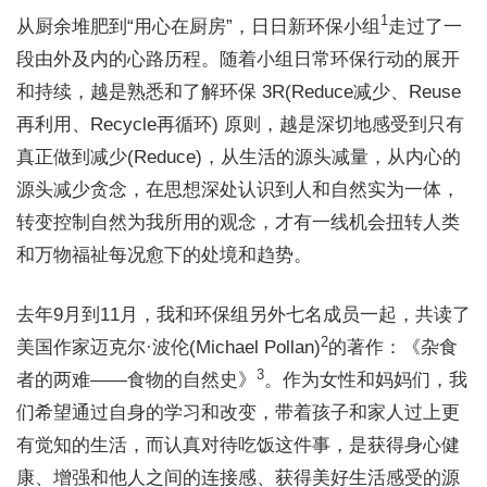
1
从厨余堆肥到“用心在厨房”，日日新环保小组
走过了一
段由外及内的心路历程。随着小组日常环保行动的展开
和持续，越是熟悉和了解环保 3R(Reduce减少、Reuse
再利用、Recycle再循环) 原则，越是深切地感受到只有
真正做到减少(Reduce)，从生活的源头减量，从内心的
源头减少贪念，在思想深处认识到人和自然实为一体，
转变控制自然为我所用的观念，才有一线机会扭转人类
和万物福祉每况愈下的处境和趋势。
去年9月到11月，我和环保组另外七名成员一起，共读了
2
美国作家迈克尔·波伦(Michael Pollan)
的著作：《杂食
3
者的两难——食物的自然史》
。作为女性和妈妈们，我
们希望通过自身的学习和改变，带着孩子和家人过上更
有觉知的生活，而认真对待吃饭这件事，是获得身心健
康、增强和他人之间的连接感、获得美好生活感受的源