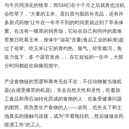
与牛共同演化的牧草；而534们在十个月之后就再也没机
会吃草了，“大量的玉米、蛋白质与脂肪补充品，还有许
多新式药物”让牛在一年半不到的时间里就达到了宰杀体
重。在没有一棵草的饲养场，它站在自己和同伴的粪堆
里整日吃着玉米，身体中“油花”含量(食品工业的标准)超
过了祖辈。吃玉米让它的胃灼热、胀气，经常腹泻，免
疫力低下，多 个器官发炎……在它短短的一生中，大部
分时间都处在病痛煎熬中。
产业食物链的荒谬和离奇无处不在，不仅动物被当做机
器(会感受痛苦的机器)，失去自然天性和灵性，吃着加
工食品和用石油转化而成的食物的人，也备受健康问题
的困扰。而负责生产食物的人——农民，也失去了和土
地真实的接触与连接，成为“开着拖拉机，然后做做农药
喷洒工作”的工人。