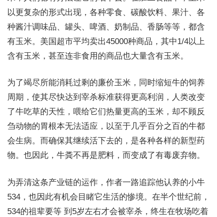
以更复杂的形式出现，各种零食、碳酸饮料、果汁、各
种酱汁调味品、罐头、啤酒、奶制品、香肠等等，都含
有玉米。美国超市平均卖出45000种商品，其中1/4以上
含有玉米，甚至连非食用的商品也大量含有玉米。
为了竭尽所能消耗过剩的廉价玉米，同时缩短牛的饲养
周期，使其尽快达到宰杀标准获得更高利润，人类改变
了牛吃草的天性，喂给它们热量更高的玉米，却不顾反
刍动物的胃根本无法适应，以至于几乎百分之百的牛都
会生病。而确保其继续活下去的，是各种各样的新型药
物。也因此，牛粪不再是肥料，而变成了有毒废弃物。
为弄清这条产业链的运作，作者一路追踪他认养的小牛
534，也因此有机会目睹它生活的惨境。在半个世纪前，
534的祖辈要等 到5岁左右才会被宰杀，终生在牧场吃着