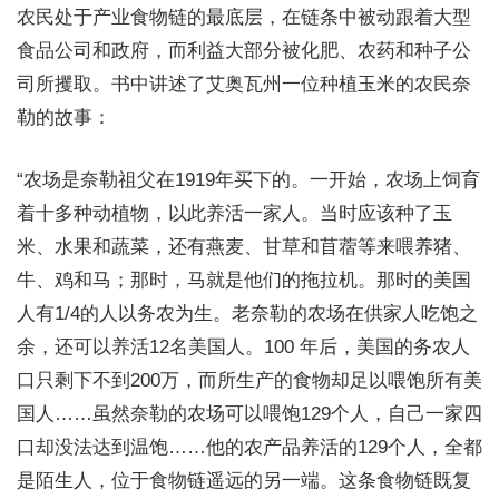
农民处于产业食物链的最底层，在链条中被动跟着大型
食品公司和政府，而利益大部分被化肥、农药和种子公
司所攫取。书中讲述了艾奥瓦州一位种植玉米的农民奈
勒的故事：
“农场是奈勒祖父在1919年买下的。一开始，农场上饲育
着十多种动植物，以此养活一家人。当时应该种了玉
米、水果和蔬菜，还有燕麦、甘草和苜蓿等来喂养猪、
牛、鸡和马；那时，马就是他们的拖拉机。那时的美国
人有1/4的人以务农为生。老奈勒的农场在供家人吃饱之
余，还可以养活12名美国人。100 年后，美国的务农人
口只剩下不到200万，而所生产的食物却足以喂饱所有美
国人……虽然奈勒的农场可以喂饱129个人，自己一家四
口却没法达到温饱……他的农产品养活的129个人，全都
是陌生人，位于食物链遥远的另一端。这条食物链既复