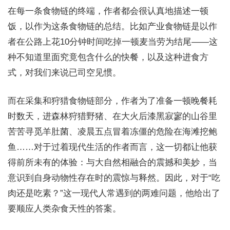
在每一条食物链的终端，作者都会很认真地描述一顿
饭，以作为这条食物链的总结。比如产业食物链是以作
者在公路上花10分钟时间吃掉一顿麦当劳为结尾——这
种不知道里面究竟包含什么的快餐，以及这种进食方
式，对我们来说已司空见惯。
而在采集和狩猎食物链部分，作者为了准备一顿晚餐耗
时数天，进森林狩猎野猪、在大火后漆黑寂寥的山谷里
苦苦寻觅羊肚菌、凌晨五点冒着冻僵的危险在海滩挖鲍
鱼……对于过着现代生活的作者而言，这一切都让他获
得前所未有的体验：与大自然相融合的震撼和美妙，当
意识到自身动物性存在时的震惊与释然。因此，对于“吃
肉还是吃素？”这一现代人常遇到的两难问题，他给出了
要顺应人类杂食天性的答案。